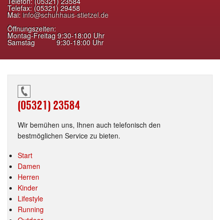
Telefon: (05321) 23584
Telefax: (05321) 29458
Mai:
info@schuhhaus-stietzel.de
Öffnungszeiten:
Montag-Freitag 9:30-18:00 Uhr
Samstag 9:30-18:00 Uhr
(05321) 23584
Wir bemühen uns, Ihnen auch telefonisch den
bestmöglichen Service zu bieten.
Start
Damen
Herren
Kinder
Lifestyle
Running